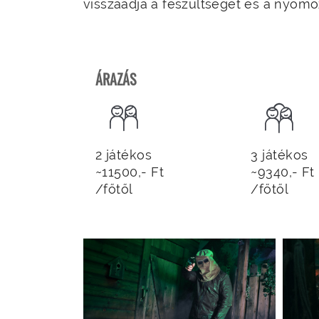
visszaadja a feszültséget és a nyomoz
ÁRAZÁS
2 játékos
3 játékos
~11500,- Ft
~9340,- Ft
/főtől
/főtől