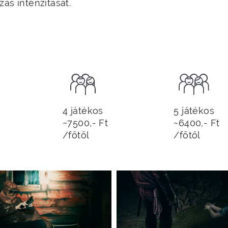
ás intenzitását.
4 játékos
5 játékos
~7500,- Ft
~6400,- Ft
/főtől
/főtől