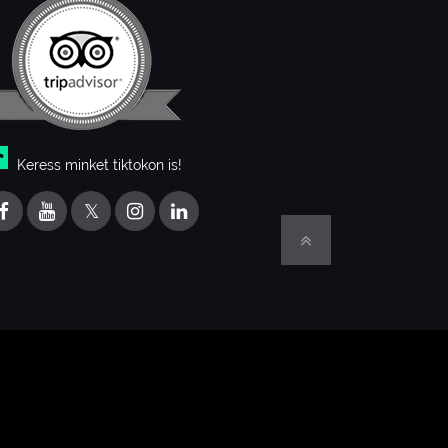
Keress minket tiktokon is!
𝕏