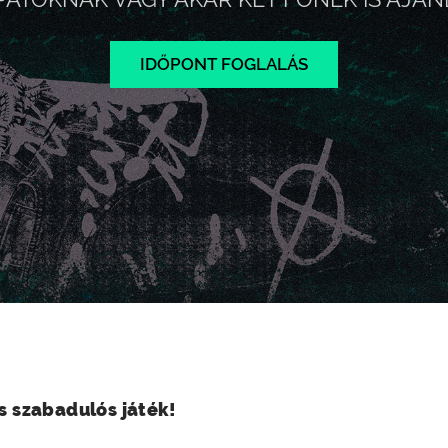
IDŐPONT FOGLALÁS
os szabadulós játék!