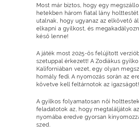
Most már biztos, hogy egy megszállot
hetekben három fiatal lány holttesté
utalnak, hogy ugyanaz az elkövető ál
elkapni a gyilkost, és megakadályozni
késő lenne!
A játék most 2025-ös felújított verzi
szetuppal érkezett! A Zodiákus gyil
Kaliforniában vezet, egy olyan megszá
homály fedi. A nyomozás során az er
követve kell feltárnotok az igazságot
A gyilkos folyamatosan női holtteste
feladatotok az, hogy megtaláljátok a
nyomába eredve gyorsan kinyomozzátok
szed.