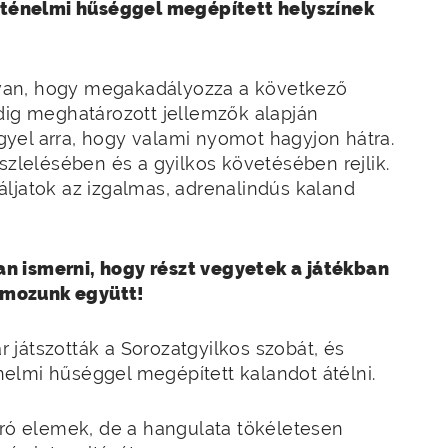
örténelmi hűséggel megépített helyszínek
van, hogy megakadályozza a következő
dig meghatározott jellemzők alapján
 ügyel arra, hogy valami nyomot hagyjon hátra.
szlelésében és a gyilkos követésében rejlik.
ljatok az izgalmas, adrenalindús kaland
n ismerni, hogy részt vegyetek a játékban
omozunk együtt!
ár játszották a Sorozatgyilkos szobát, és
elmi hűséggel megépített kalandot átélni.
gró elemek, de a hangulata tökéletesen