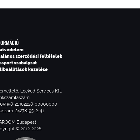
FORMÁCIÓ
atvédelem
talános szerződési feltételek
ssport szabályzat
tibeállítások kezelése
emeltető: Locked Services Kft.
nkszámlaszám:
705998-21302228-00000000
ószám: 24278195-2-41
AROOM Budapest
pyright © 2012-2026