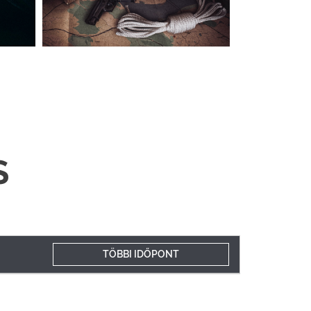
S
TÖBBI IDŐPONT