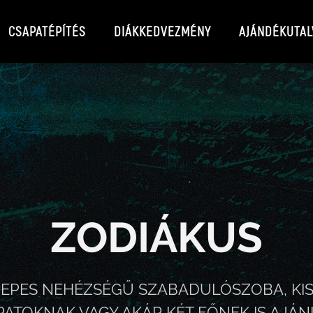
CSAPATÉPÍTÉS
DIÁKKEDVEZMÉNY
AJÁNDÉKUTAL
ZODIÁKUS
EPES NEHÉZSÉGŰ SZABADULÓSZOBA, KI
PATOKNAK VAGY AKÁR KÉT FŐNEK IS AJÁN