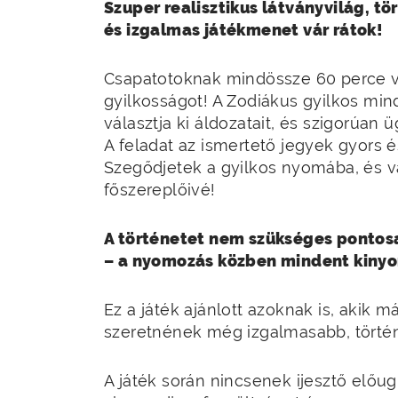
Szuper realisztikus látványvilág, t
és izgalmas játékmenet vár rátok!
Csapatotoknak mindössze 60 perce 
gyilkosságot! A Zodiákus gyilkos min
választja ki áldozatait, és szigorúan
A feladat az ismertető jegyek gyors é
Szegődjetek a gyilkos nyomába, és vá
főszereplőivé!
A történetet nem szükséges pontosa
– a nyomozás közben mindent kiny
Ez a játék ajánlott azoknak is, akik m
szeretnének még izgalmasabb, történ
A játék során nincsenek ijesztő előu