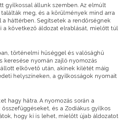
t gyilkossal állunk szemben. Az elmúlt
t találták meg, és a körülmények mind arra
l a háttérben. Segítsetek a rendőrségnek
 a következő áldozat elrablását, mielőtt túl
óban, történelmi hűséggel és valósághű
kos keresése nyomán zajló nyomozás
llott elkövető után, akinek kilétét máig
edeti helyszíneken, a gyilkosságok nyomait
!
ket hagy hátra. A nyomozás során a
z összefüggéseket, és a Zodiákus gyilkos
, hogy ki is lehet, mielőtt újab áldozatot