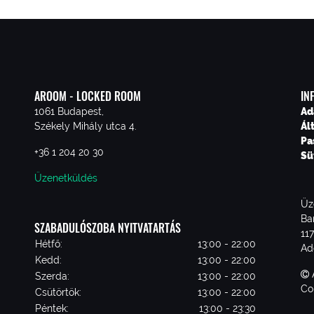
AROOM - LOCKED ROOM
IN
1061 Budapest,
Ad
Székely Mihály utca 4.
Ál
Pa
+36 1 204 20 30
Sü
Üzenetküldés
Üz
Ba
SZABADULÓSZOBA NYITVATARTÁS
11
Hétfő:
13:00 - 22:00
Ad
Kedd:
13:00 - 22:00
Szerda:
13:00 - 22:00
Co
Csütörtök:
13:00 - 22:00
Péntek:
13:00 - 23:30