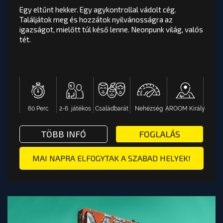
Egy eltűnt hekker. Egy agykontrollal vádolt cég.
Találjátok meg és hozzátok nyilvánosságra az
igazságot, mielőtt túl késő lenne. Neonpunk világ, valós
NEON HAWK
értékelés
tét.
Egy eltűnt hekker. Egy agykontrollal vádolt cég.
Találjátok meg és hozzátok nyilvánosságra az
igazságot, mielőtt túl késő lenne. Neonpunk világ,
TÖBB INFÓ VAG
valós tét.
60 Perc
2-6 játékos
Családbarát
Nehézség
AROOM Király
AROOM Király
Nehézség
Családbarát
2-6 játékos
60 Perc
TÖBB INFÓ VAGY FOGLALÁS: NE
TÖBB INFÓ
FOGLALÁS
OOM BUDAPEST
ALÁS: UNCHARTED EXPEDITION SZABADULÓSZOBA - AR
TOVÁBB A PÁLYA OLDALÁRA
MAI NAPRA ELFOGYTAK A SZABAD HELYEK!