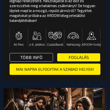
léghajó fedélzetére. Használjátok ki az időt és
szerezzétek meg a hatalmas zsákmányt! De hogyan
SKY HEIST
értékelés
léptek majd le a mozgó, repülő járműről? Tegyétek
magatokat próbára az AROOM lélegzetelállító
Sikerült feljutnotok az illusztris vendégkört szállító
kalandjátékában!
léghajó fedélzetére. Használjátok ki az időt és
szerezzétek meg a hatalmas zsákmányt! De hogyan
léptek majd le a mozgó, repülő járműről? Tegyétek
magatokat próbára az AROOM lélegzetelállító
kalan...
60 Perc
2-6 játékos
Családbarát
Nehézség
AROOM Király
AROOM Király
Nehézség
Családbarát
2-6 játékos
60 Perc
EAM HOUSE SZABADULÓSZOBA - AROOM BUDAPEST
TÖBB INFÓ VAGY FOGLALÁS: SKY
TÖBB INFÓ
FOGLALÁS
OOM BUDAPEST
TOVÁBB A PÁLYA OLDALÁRA
MAI NAPRA ELFOGYTAK A SZABAD HELYEK!