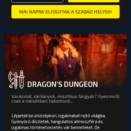
OOM BUDAPEST
FÓ VAGY FOGLALÁS: DEADLAND SZABADULÓSZOBA - AR
TÖBB INF
TOVÁBB A PÁLYA OLDALÁRA
MAI NAPRA ELFOGYTAK A SZABAD HELYEK!
DRAGON'S DUNGEON
Varázslat, sárkányok, misztikus tárgyak? Ilyesmiről
csak a mesékben hallottunk...
Lépjetek be a középkori, izgalmakat rejtő világba.
Gyönyörű díszletek, hangulatos atmoszféra és
izgalmas történetvezetés vár benneteket. De
DRAGON'S DUNGEON
értékelés