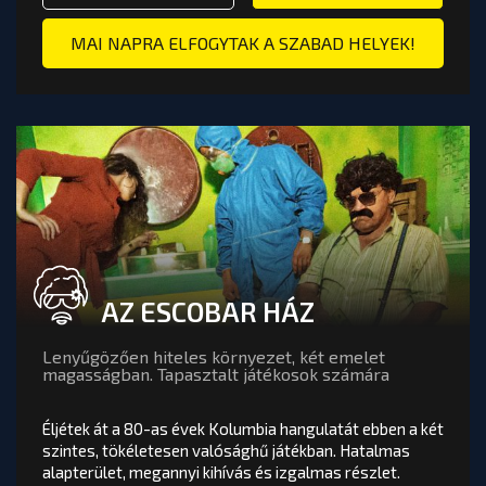
OOM BUDAPEST
Ó VAGY FOGLALÁS: KALÓZHAJÓ SZABADULÓSZOBA - AR
TOVÁBB A PÁLYA OLDALÁRA
MAI NAPRA ELFOGYTAK A SZABAD HELYEK!
AZ ESCOBAR HÁZ
Lenyűgözően hiteles környezet, két emelet
magasságban. Tapasztalt játékosok számára
Éljétek át a 80-as évek Kolumbia hangulatát ebben a két
szintes, tökéletesen valósághű játékban. Hatalmas
alapterület, megannyi kihívás és izgalmas részlet.
AZ ESCOBAR HÁZ
értékelés