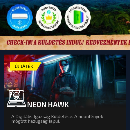
ÚJ JÁTÉK
NEON HAWK
A Digitális Igazság Küldetése. A neonfények
mögött hazugság lapul.