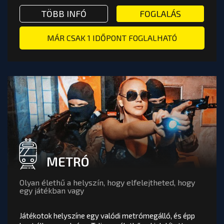
22:30 - 23:30
TÖBB INFÓ VAGY FOGLALÁS: MOT
TÖBB INFÓ
FOGLALÁS
Játékosok száma:
MÁR CSAK 1 IDŐPONT FOGLALHATÓ
FOGLALÁS
METRÓ
Olyan élethű a helyszín, hogy elfelejtheted, hogy
egy játékban vagy
Játékotok helyszíne egy valódi metrómegálló, és épp