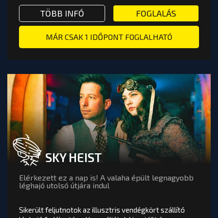
22:15 - 23:15
SENBERG PROJECT SZABADULÓSZOBA - AROOM BUDAPES
TÖBB INFÓ VAGY FOGLALÁS: SEV
TÖBB INFÓ
FOGLALÁS
Játékosok száma:
MÁR CSAK 1 IDŐPONT FOGLALHATÓ
FOGLALÁS
SKY HEIST
Elérkezett ez a nap is! A valaha épült legnagyobb
léghajó utolsó útjára indul
Sikerült feljutnotok az illusztris vendégkört szállító