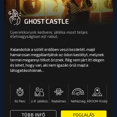
GHOST CASTLE
Gyerekkorunk kedvenc játéka most teljes
életnagyságban ejt rabul.
Kalandotok a sötét erdőben veszi kezdetét, majd
hamarosan megpillantjátok az ódon kastélyt, melynek
termei megannyi titkot őriznek. Rég nem járt itt idegen
GHOST CASTLE
értékelés
és lehet, hogy van, aki nem igazán örül majd a
látogatásotoknak...
Kalandotok a sötét erdőben veszi kezdetét, majd
hamarosan megpillantjátok az ódon kastélyt,
melynek termei megannyi titkot őriznek. Rég nem
járt itt idegen és lehet, hogy van, aki nem igazán örül
majd a látogatásotoknak...
60 Perc
2-8 játékos
Rejtelmes
Nehézség
AROOM Király
AROOM Király
Nehézség
Rejtelmes
2-8 játékos
60 Perc
TÖBB INFÓ VAGY FOGLALÁS: GHO
TÖBB INFÓ
FOGLALÁS