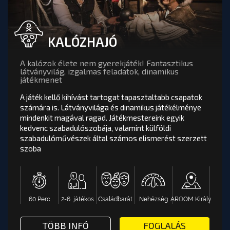
KALÓZHAJÓ
A kalózok élete nem gyerekjáték! Fantasztikus
látványvilág, izgalmas feladatok, dinamikus
játékmenet
A játék kellő kihívást tartogat tapasztaltabb csapatok
számára is. Látványvilága és dinamikus játékélménye
mindenkit magával ragad. Játékmestereink egyik
KALÓZHAJÓ
értékelés
kedvenc szabadulószobája, valamint külföldi
szabadulóművészek által számos elismerést szerzett
A játék kellő kihívást tartogat tapasztaltabb
szoba
csapatok számára is. Látványvilága és dinamikus
játékélménye mindenkit magával ragad.
Játékmestereink egyik kedvenc szabadulószobája,
valamint külföldi szabadulóművészek által számos
elismerést szerzett s...
60 Perc
2-6 játékos
Családbarát
Nehézség
AROOM Király
AROOM Király
Nehézség
Családbarát
2-6 játékos
60 Perc
DLAND SZABADULÓSZOBA - AROOM BUDAPEST
TÖBB INFÓ VAGY FOGLALÁS: KAL
TÖBB INFÓ
FOGLALÁS