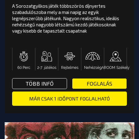
nehézségű nagyobb létszámú kezdő játékosoknak
A Sorozatgyilkos játék többszörös díjnyertes
vagy kisebb de tapasztalt csapatnak
szabadulószoba mely a mai napig az egyik
legnépszerűbb játékunk. Nagyon realisztikus, ideális
nehézségű nagyobb létszámú kezdő játékosoknak
vagy kisebb de tapasztalt csapatnak
AROOM Székely
Nehézség
Rejtelmes
2-7 játékos
60 Perc
OOM BUDAPEST
TOVÁBB A PÁLYA OLDALÁRA
Ma elérhető időpontok :
60 Perc
2-7 játékos
Rejtelmes
Nehézség
AROOM Székely
22:00 - 23:00
HARTED EXPEDITION SZABADULÓSZOBA - AROOM BUDA
TÖBB INFÓ VAGY FOGLALÁS: SOR
TÖBB INFÓ
FOGLALÁS
Játékosok száma:
MÁR CSAK 1 IDŐPONT FOGLALHATÓ
FOGLALÁS