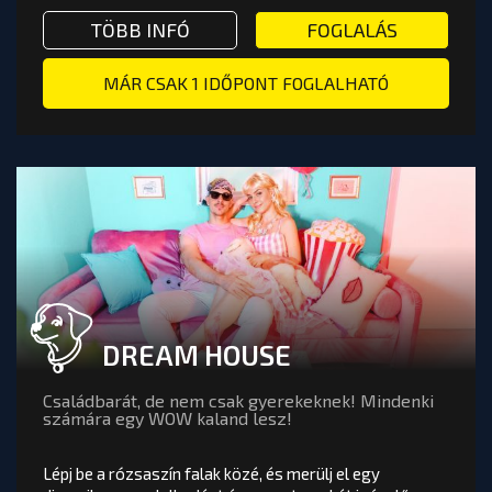
22:30 - 23:30
EL SZABADULÓSZOBA - AROOM BUDAPEST
TÖBB INFÓ VAGY FOGLALÁS: HEI
TÖBB INFÓ
FOGLALÁS
Játékosok száma:
MÁR CSAK 1 IDŐPONT FOGLALHATÓ
FOGLALÁS
DREAM HOUSE
Családbarát, de nem csak gyerekeknek! Mindenki
számára egy WOW kaland lesz!
Lépj be a rózsaszín falak közé, és merülj el egy