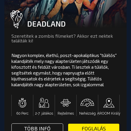
DEADLAND
Szeretitek a zombis filmeket? Akkor ezt nektek
találták ki!
Nagyon komplex, élethű, poszt-apokaliptikus "túlélős"
kalandjáték mely nagy alapterületen játszódik egy
kifosztott és feldúlt városban. Ti lesztek a túlélők,
DEADLAND
értékelés
segítsétek egymást, hogy napnyugta előtt
kijuthassatok és elérjetek a segítségig. Túlélős
Nagyon komplex, élethű, poszt-apokaliptikus
kalandjáték nagy alapterületen, sok izgalommal
"túlélős" kalandjáték mely nagy alapterületen
játszódik egy kifosztott és feldúlt városban. Ti
lesztek a túlélők, segítsétek egymást, hogy
napnyugta előtt kijuthassatok és elérjetek a
segítségig. Túlélős ka...
60 Perc
2-7 játékos
Rejtelmes
Nehézség
AROOM Király
AROOM Király
Nehézség
Rejtelmes
2-7 játékos
60 Perc
ST CASTLE SZABADULÓSZOBA - AROOM BUDAPEST
TÖBB INFÓ VAGY FOGLALÁS: DEA
TÖBB INFÓ
FOGLALÁS