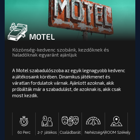
MOTEL
MOTEL
értékelés
A Motel szabadulószoba az egyik legnagyobb
Közönség-kedvenc szobánk, kezdőknek és
kedvenc a játékosaink körében. Dinamikus
haladóknak egyaránt ajánljuk
játékmenet és váratlan fordulatok várnak. Ajánlott
azoknak, akik próbálták már a szabadulást, de
A Motel szabadulószoba az egyik legnagyobb kedvenc
azoknak is, akik csak most kezdik.
a játékosaink körében. Dinamikus játékmenet és
váratlan fordulatok várnak. Ajánlott azoknak, akik
próbálták már a szabadulást, de azoknak is, akik csak
most kezdik.
AROOM Székely
Nehézség
Családbarát
2-7 játékos
60 Perc
OOM BUDAPEST
GLALÁS: HEISENBERG PROJECT SZABADULÓSZOBA - AR
TÖBB INF
TOVÁBB A PÁLYA OLDALÁRA
Ma elérhető időpontok :
60 Perc
2-7 játékos
Családbarát
Nehézség
AROOM Székely