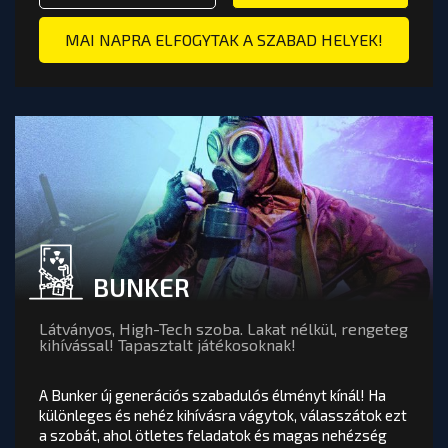
OOM BUDAPEST
TOVÁBB A PÁLYA OLDALÁRA
MAI NAPRA ELFOGYTAK A SZABAD HELYEK!
BUNKER
Látványos, High-Tech szoba. Lakat nélkül, rengeteg
kihívással! Tapasztalt játékosoknak!
A Bunker új generációs szabadulós élményt kínál! Ha
különleges és nehéz kihívásra vágytok, válasszátok ezt
a szobát, ahol ötletes feladatok és magas nehézség
BUNKER
értékelés