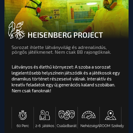
HEISENBERG PROJECT
HEISENBERG PROJECT
értékelés
Látványos és élethű környezet: A szoba a sorozat
Sorozat ihlette látványvilág és adrenalindús,
legjelentősebb helyszínein játszódik és a játékosok
pörgős játékmenet. Nem csak BB rajongóknak.
egy dinamikus történet részeseivé válnak. Interaktív
és kreatív feladatok egy új generációs kaland
Látványos és élethű környezet: A szoba a sorozat
szobában. Nem csak fanoknak!
legjelentősebb helyszínein játszódik és a játékosok egy
dinamikus történet részeseivé válnak. Interaktív és
kreatív feladatok egy új generációs kaland szobában.
Nem csak fanoknak!
AROOM Székely
Nehézség
Családbarát
2-6 játékos
60 Perc
OOM BUDAPEST
Ó VAGY FOGLALÁS: SEVENHILL SZABADULÓSZOBA - AR
TOVÁBB A PÁLYA OLDALÁRA
Ma elérhető időpontok :
60 Perc
2-6 játékos
Családbarát
Nehézség
AROOM Székely