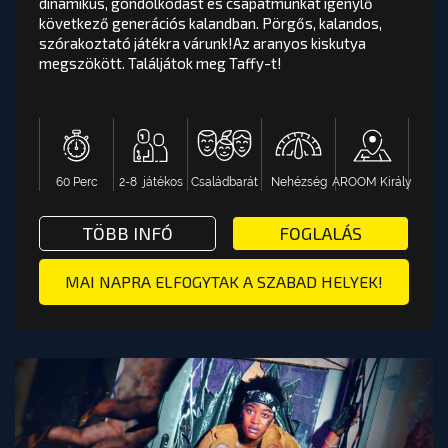
dinamikus, gondolkodást és csapatmunkát igénylő
következő generációs kalandban. Pörgős, kalandos,
DREAM HOUSE
értékelés
szórakoztató játékra várunk!Az aranyos kiskutya
megszökött. Találjátok meg Taffy-t!
Lépj be a rózsaszín falak közé, és merülj el egy
dinamikus, gondolkodást és csapatmunkát igénylő
következő generációs kalandban. Pörgős, kalandos,
szórakoztató játékra várunk!Az aranyos kiskutya
megszökött. Találjátok meg Taffy-t!
60 Perc
2-8 játékos
Családbarát
Nehézség
AROOM Király
AROOM Király
Nehézség
Családbarát
2-8 játékos
60 Perc
RÓ SZABADULÓSZOBA - AROOM BUDAPEST
TÖBB INFÓ VAGY FOGLALÁS: DR
TÖBB INFÓ
FOGLALÁS
OOM BUDAPEST
FÓ VAGY FOGLALÁS: SKY HEIST SZABADULÓSZOBA - AR
TOVÁBB A PÁLYA OLDALÁRA
MAI NAPRA ELFOGYTAK A SZABAD HELYEK!