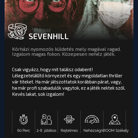
SEVENHILL
SEVENHILL
értékelés
Csak vigyázz, hogy mit találsz odabent!
Kórházi nyomozós küldetés mely magával ragad.
Lélegzetelállító környezet és egy megoldatlan
Izgalom magas fokon. Közepesen nehéz játék.
thriller vár titeket. Ha már játszottatok korábban
párat, vagy, ha már profi szabadulók vagytok, ez a
Csak vigyázz, hogy mit találsz odabent!
játék nektek szól. Kevés lakat, sok izgalom!
Lélegzetelállító környezet és egy megoldatlan thriller
vár titeket. Ha már játszottatok korábban párat, vagy,
ha már profi szabadulók vagytok, ez a játék nektek szól.
Kevés lakat, sok izgalom!
AROOM Székely
Nehézség
Rejtelmes
2-8 játékos
60 Perc
OOM BUDAPEST
TOVÁBB A PÁLYA OLDALÁRA
Ma elérhető időpontok :
60 Perc
2-8 játékos
Rejtelmes
Nehézség
AROOM Székely