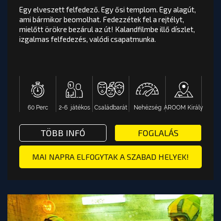
Egy elveszett felfedező. Egy ősi templom. Egy alagút,
ami bármikor beomolhat. Fedezzétek fel a rejtélyt,
mielőtt örökre bezárul az út! Kalandfilmbe illő díszlet,
UNCHARTED EXPEDITION
értékelés
izgalmas felfedezés, valódi csapatmunka.
Egy elveszett felfedező. Egy ősi templom. Egy
alagút, ami bármikor beomolhat. Fedezzétek fel a
rejtélyt, mielőtt örökre bezárul az út! Kalandfilmbe
Y FOGLALÁS: SOROZATGYILKOS SZABADULÓSZOBA - AR
illő díszlet, izgalmas felfedezés, valódi
csapatmunka.
60 Perc
2-6 játékos
Családbarát
Nehézség
AROOM Király
AROOM Király
Nehézség
Családbarát
2-6 játékos
60 Perc
ON HAWK SZABADULÓSZOBA - AROOM BUDAPEST
TÖBB INFÓ VAGY FOGLALÁS: UNC
TÖBB INFÓ
FOGLALÁS
OOM BUDAPEST
TOVÁBB A PÁLYA OLDALÁRA
MAI NAPRA ELFOGYTAK A SZABAD HELYEK!