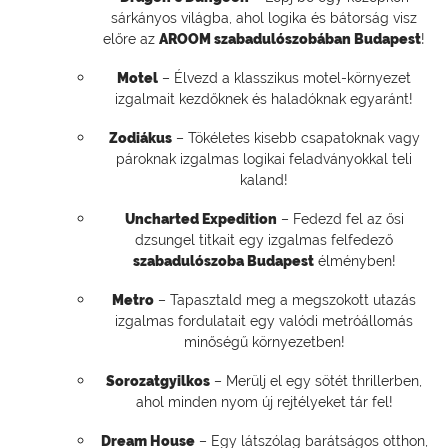
sárkányos világba, ahol logika és bátorság visz
előre az
AROOM szabadulószobában Budapest
!
Motel
– Élvezd a klasszikus motel-környezet
izgalmait kezdőknek és haladóknak egyaránt!
Zodiákus
– Tökéletes kisebb csapatoknak vagy
pároknak izgalmas logikai feladványokkal teli
kaland!
Uncharted Expedition
– Fedezd fel az ősi
dzsungel titkait egy izgalmas felfedező
szabadulószoba Budapest
élményben!
Metro
– Tapasztald meg a megszokott utazás
izgalmas fordulatait egy valódi metróállomás
minőségű környezetben!
Sorozatgyilkos
– Merülj el egy sötét thrillerben,
ahol minden nyom új rejtélyeket tár fel!
Dream House
– Egy látszólag barátságos otthon,