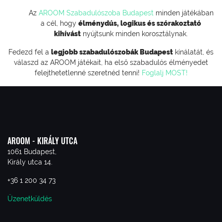
Az
AROOM Szabadulószoba Budapest
minden játékában
a cél, hogy
élménydús, logikus és szórakoztató
kihívást
nyújtsunk minden korosztálynak.
Fedezd fel a
legjobb szabadulószobák Budapest
kínálatát, és
válaszd az AROOM játékait, ha első szabadulós élményedet
felejthetetlenné szeretnéd tenni!
Foglalj MOST!
AROOM - KIRÁLY UTCA
1061 Budapest,
Király utca 14.
+36 1 200 34 73
Üzenetküldés