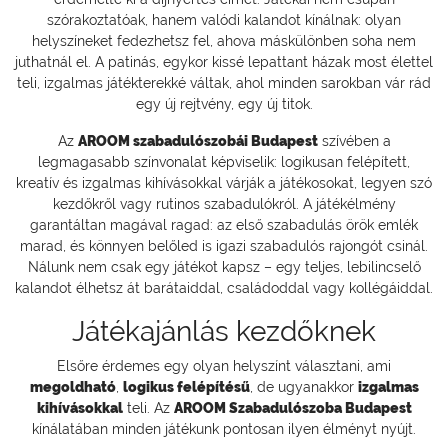
szórakoztatóak, hanem valódi kalandot kínálnak: olyan
helyszíneket fedezhetsz fel, ahova máskülönben soha nem
juthatnál el. A patinás, egykor kissé lepattant házak most élettel
teli, izgalmas játékterekké váltak, ahol minden sarokban vár rád
egy új rejtvény, egy új titok.
Az
AROOM szabadulószobái Budapest
szívében a
legmagasabb színvonalat képviselik: logikusan felépített,
kreatív és izgalmas kihívásokkal várják a játékosokat, legyen szó
kezdőkről vagy rutinos szabadulókról. A játékélmény
garantáltan magával ragad: az első szabadulás örök emlék
marad, és könnyen belőled is igazi szabadulós rajongót csinál.
Nálunk nem csak egy játékot kapsz – egy teljes, lebilincselő
kalandot élhetsz át barátaiddal, családoddal vagy kollégáiddal.
Játékajánlás kezdőknek
Elsőre érdemes egy olyan helyszínt választani, ami
megoldható
,
logikus felépítésű
, de ugyanakkor
izgalmas
kihívásokkal
teli. Az
AROOM Szabadulószoba Budapest
kínálatában minden játékunk pontosan ilyen élményt nyújt.