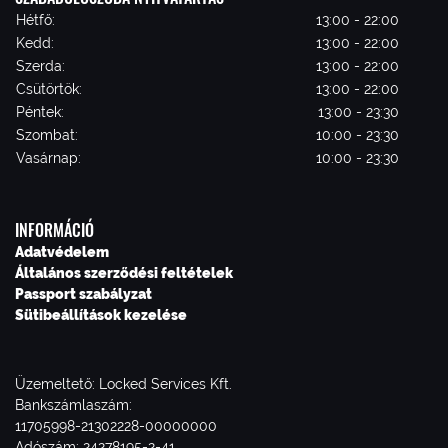
Hétfő:
13:00 - 22:00
Kedd:
13:00 - 22:00
Szerda:
13:00 - 22:00
Csütörtök:
13:00 - 22:00
Péntek:
13:00 - 23:30
Szombat:
10:00 - 23:30
Vasárnap:
10:00 - 23:30
INFORMÁCIÓ
Adatvédelem
Általános szerződési feltételek
Passport szabályzat
Sütibeállítások kezelése
Üzemeltető: Locked Services Kft.
Bankszámlaszám:
11705998-21302228-00000000
Adószám: 24278195-2-41