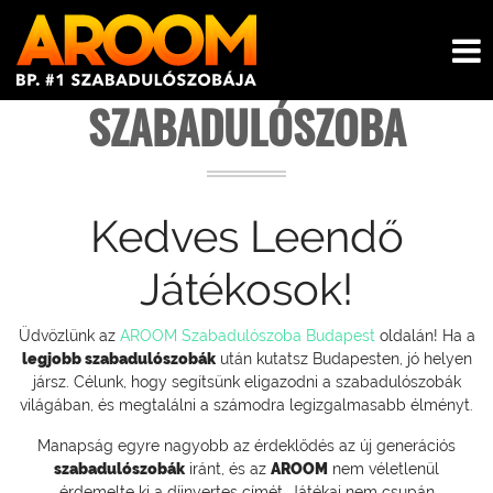
SZABADULÓSZOBA
Kedves Leendő
Játékosok!
Üdvözlünk az
AROOM Szabadulószoba Budapest
oldalán! Ha a
legjobb szabadulószobák
után kutatsz Budapesten, jó helyen
jársz. Célunk, hogy segítsünk eligazodni a szabadulószobák
világában, és megtalálni a számodra legizgalmasabb élményt.
Manapság egyre nagyobb az érdeklődés az új generációs
szabadulószobák
iránt, és az
AROOM
nem véletlenül
érdemelte ki a díjnyertes címét. Játékai nem csupán