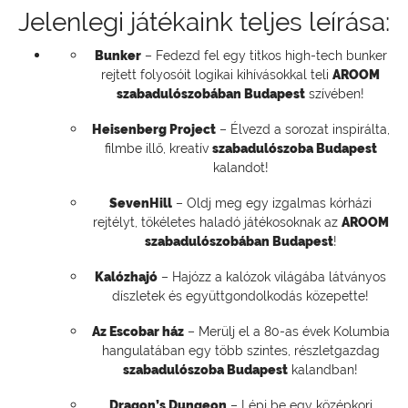
Jelenlegi játékaink teljes leírása:
Bunker
– Fedezd fel egy titkos high-tech bunker
rejtett folyosóit logikai kihívásokkal teli
AROOM
szabadulószobában Budapest
szívében!
Heisenberg Project
– Élvezd a sorozat inspirálta,
filmbe illő, kreatív
szabadulószoba Budapest
kalandot!
SevenHill
– Oldj meg egy izgalmas kórházi
rejtélyt, tökéletes haladó játékosoknak az
AROOM
szabadulószobában Budapest
!
Kalózhajó
– Hajózz a kalózok világába látványos
díszletek és együttgondolkodás közepette!
Az Escobar ház
– Merülj el a 80-as évek Kolumbia
hangulatában egy több szintes, részletgazdag
szabadulószoba Budapest
kalandban!
Dragon’s Dungeon
– Lépj be egy középkori