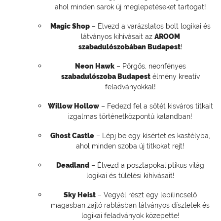
ahol minden sarok új meglepetéseket tartogat!
Magic Shop
– Élvezd a varázslatos bolt logikai és
látványos kihívásait az
AROOM
szabadulószobában Budapest
!
Neon Hawk
– Pörgős, neonfényes
szabadulószoba Budapest
élmény kreatív
feladványokkal!
Willow Hollow
– Fedezd fel a sötét kisváros titkait
izgalmas történetközpontú kalandban!
Ghost Castle
– Lépj be egy kísérteties kastélyba,
ahol minden szoba új titkokat rejt!
Deadland
– Élvezd a posztapokaliptikus világ
logikai és túlélési kihívásait!
Sky Heist
– Vegyél részt egy lebilincselő
magasban zajló rablásban látványos díszletek és
logikai feladványok közepette!