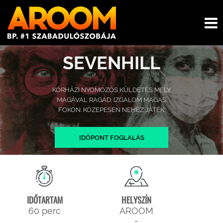
SEVENHILL
KÓRHÁZI NYOMOZÓS KÜLDETÉS MELY
MAGÁVAL RAGAD. IZGALOM MAGAS
FOKON. KÖZEPESEN NEHÉZ JÁTÉK.
IDŐPONT FOGLALÁS
IDŐTARTAM
HELYSZÍN
60 perc
AROOM
-