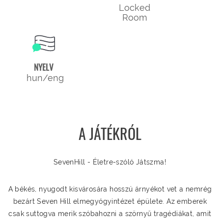
Locked
Room
NYELV
hun/eng
A JÁTÉKRÓL
SevenHill - Életre-szóló Játszma!
A békés, nyugodt kisvárosára hosszú árnyékot vet a nemrég
bezárt Seven Hill elmegyógyintézet épülete. Az emberek
csak suttogva merik szóbahozni a szörnyű tragédiákat, amit