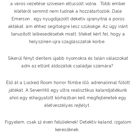
a város vezetése szívesen eltussolt volna. Több ember
kilétéről semmit nem tudnak a hozzátartozóik. Dale
Emerson , egy nyugdíjazott deketív újranyitná a poros
aktákat, ám ehhez segitségre lesz szüksége. Az ügy iránt
tanusított lelkesedésetek miatt, titeket kért fel, hogy a
helyszínen újra szaglásszatok körbe.
Sikerül fényt deríteni újabb nyomokra és talán válaszokat
adni az eltűnt áldozátok családjai számára?
Éld át a Locked Room horror filmbe illő, adrenalinnal fűtött
játékát. A SevenHill egy ultra realisztikus kalandjátékunk
ahol egy elhagyatott kórházban kell megfejtenetek egy
életveszélyes rejtélyt.
Figyelem, csak 12 éven felülieknek! Detektív kaland, izgalom
keresőknek.