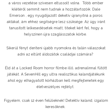
a város vezetése szívesen eltussolt volna. Több ember
kilétéről semmit nem tudnak a hozzátartozóik. Dale
Emerson , egy nyugdíjazott deketív újranyitná a poros
aktákat, ám ehhez segitségre lesz szüksége. Az ügy iránt
tanusított lelkesedésetek miatt, titeket kért fel, hogy a
helyszínen újra szaglásszatok körbe.
Sikerül fényt deríteni újabb nyomokra és talán válaszokat
adni az eltűnt áldozátok családjai számára?
Éld át a Locked Room horror filmbe illő, adrenalinnal fűtött
játékát. A SevenHill egy ultra realisztikus kalandjátékunk
ahol egy elhagyatott kórházban kell megfejtenetek egy
életveszélyes rejtélyt.
Figyelem, csak 12 éven felülieknek! Detektív kaland, izgalom
keresőknek.