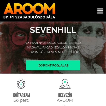
SEVENHILL
KÓRHÁZI NYOMOZÓS KÜLDETÉS MELY
MAGÁVAL RAGAD. IZGALOM MAGAS
FOKON. KÖZEPESEN NEHÉZ JÁTÉK.
IDŐPONT FOGLALÁS
IDŐTARTAM
HELYSZÍN
60 perc
AROOM
-