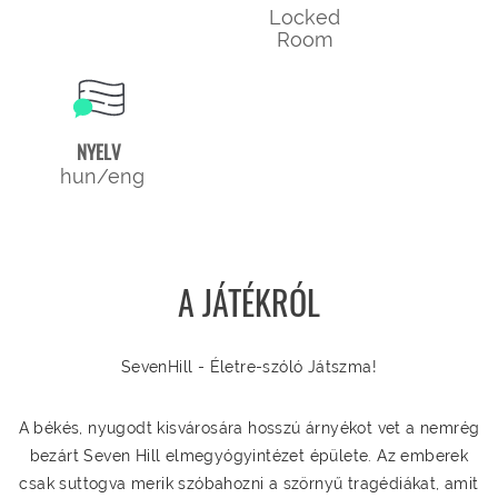
Locked
Room
NYELV
hun/eng
A JÁTÉKRÓL
SevenHill - Életre-szóló Játszma!
A békés, nyugodt kisvárosára hosszú árnyékot vet a nemrég
bezárt Seven Hill elmegyógyintézet épülete. Az emberek
csak suttogva merik szóbahozni a szörnyű tragédiákat, amit