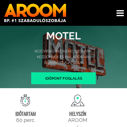
MOTEL
KÖZÖNSÉG-KEDVENC SZOBÁNK,
KEZDŐKNEK ÉS HALADÓKNAK
EGYARÁNT AJÁNLJUK
IDŐPONT FOGLALÁS
IDŐTARTAM
HELYSZÍN
60 perc
AROOM
-