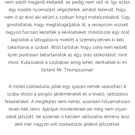
nem adott magáról életjelet, ez pedig nem vall rá. Így aztán
egy kisebb nyomozást végeztetek, amiből kiderült, hogy
nem ő az első aki eltűnt a szóban forgó motelszobából. Úgy
gondoltátok, hogy meglátogatjátok őt, a recepción viszont
nagyon furcsán kezelték a kéréseteket, mindössze egy órát
kaptatok a látogatásra mielőtt a személyzetnek ki kell
takarítania a szobát. Attól tartotok, hogy soha nem kellett
ilyen pontosan betartanotok az egy órás időkorlátot, mint
most. Kutassatok a szobában amíg lehet, derítsétek ki mi
történt Mr. Thompsonnal!
A motel szabadulós játék egy igazán remek választás! A
szoba ötvözi a pörgős játékmenetet és a kiváló, változatos
feladatokat. A megfejtés nem nehéz, azonban folyamatosan
résen kell lenni. Ajánljuk mindenkinek aki még nem olyan
sokat játszott, de azoknak is kellően változatos élmény lesz
akik már nagyon sok szabadulós játékot játszottak.