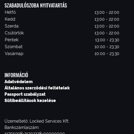
SZABADULÓSZOBA NYITVATARTÁS
Hétfő:
13:00 - 22:00
Kedd:
13:00 - 22:00
Szerda:
13:00 - 22:00
Csütörtök:
13:00 - 22:00
Péntek:
13:00 - 23:30
Szombat:
10:00 - 23:30
Vasárnap:
10:00 - 23:30
INFORMÁCIÓ
Adatvédelem
Általános szerződési feltételek
Passport szabályzat
Sütibeállítások kezelése
Üzemeltető: Locked Services Kft.
Bankszámlaszám:
11705998-21302228-00000000