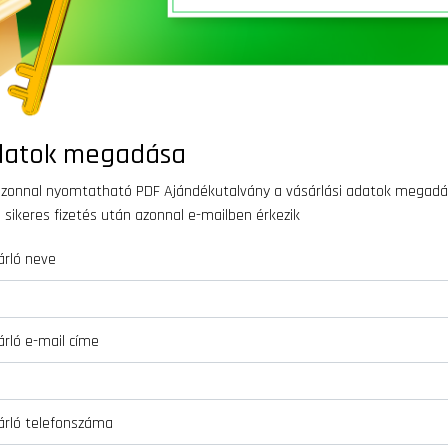
datok megadása
azonnal nyomtatható PDF Ajándékutalvány a vásárlási adatok megad
 sikeres fizetés után azonnal e-mailben érkezik
árló neve
rló e-mail címe
árló telefonszáma