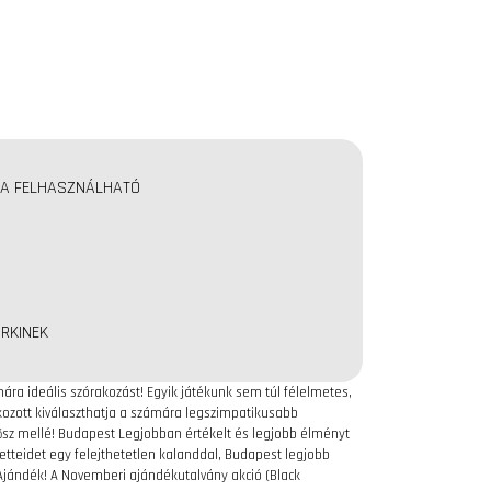
RA FELHASZNÁLHATÓ
RKINEK
ra ideális szórakozást! Egyik játékunk sem túl félelmetes,
ékozott kiválaszthatja a számára legszimpatikusabb
lősz mellé! Budapest Legjobban értékelt és legjobb élményt
etteidet egy felejthetetlen kalanddal, Budapest legjobb
Ajándék! A Novemberi ajándékutalvány akció (Black