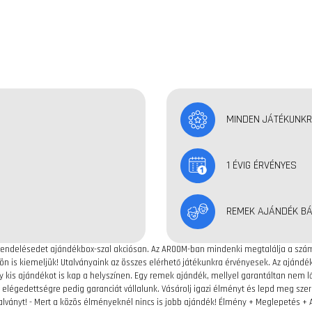
MINDEN JÁTÉKUNK
1 ÉVIG ÉRVÉNYES
REMEK AJÁNDÉK BÁ
 rendelésedet ajándékbox-szal akciósan. Az AROOM-ban mindenki megtalálja a számá
lön is kiemeljük! Utalványaink az összes elérhető játékunkra érvényesek. Az ajánd
y kis ajándékot is kap a helyszínen. Egy remek ajándék, mellyel garantáltan nem 
elégedettségre pedig garanciát vállalunk. Vásárolj igazi élményt és lepd meg szer
ányt! - Mert a közös élményeknél nincs is jobb ajándék! Élmény + Meglepetés + 