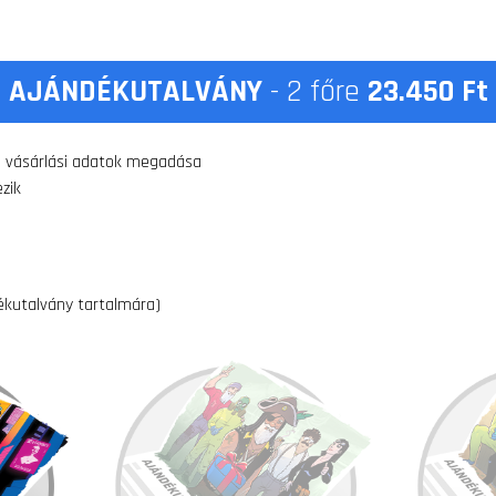
AJÁNDÉKUTALVÁNY
-
2
főre
23.450
Ft
a vásárlási adatok megadása
zik
dékutalvány tartalmára)