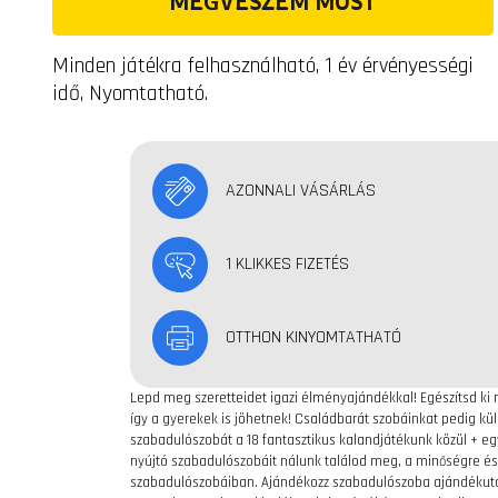
MEGVESZEM MOST
Minden játékra felhasználható, 1 év érvényességi
idő, Nyomtatható.
AZONNALI VÁSÁRLÁS
1 KLIKKES FIZETÉS
OTTHON KINYOMTATHATÓ
Lepd meg szeretteidet igazi élményajándékkal! Egészítsd ki
így a gyerekek is jöhetnek! Családbarát szobáinkat pedig kü
szabadulószobát a 18 fantasztikus kalandjátékunk közül + eg
nyújtó szabadulószobáit nálunk találod meg, a minőségre és 
szabadulószobáiban. Ajándékozz szabadulószoba ajándékutalv