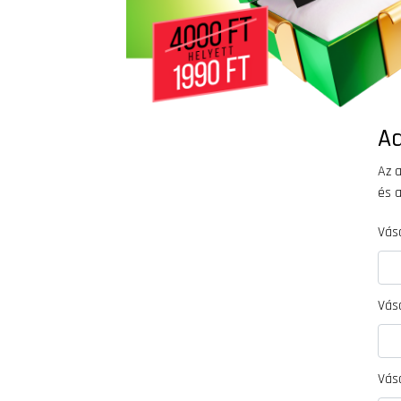
A
Az 
és a
Vás
Vásá
Vás