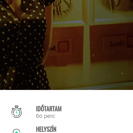
IDŐTARTAM
60 perc
HELYSZÍN