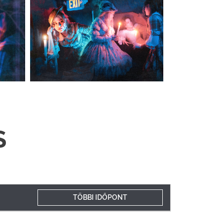
S
TÖBBI IDŐPONT