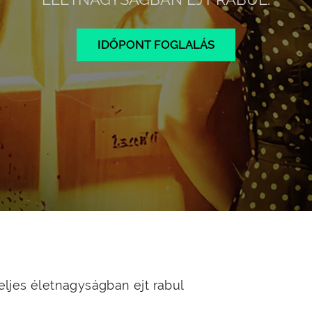
IDŐPONT FOGLALÁS
ljes életnagyságban ejt rabul