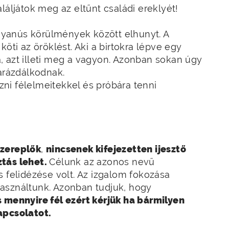
láljátok meg az eltűnt családi ereklyét!
 gyanús körülmények között elhunyt. A
öti az öröklést. Aki a birtokra lépve egy
ra, azt illeti meg a vagyon. Azonban sokan úgy
garázdálkodnak.
ni félelmeitekkel és próbára tenni
szereplők
,
nincsenek kifejezetten ijesztő
tás lehet.
Célunk az azonos nevű
s felidézése volt. Az izgalom fokozása
asználtunk. Azonban tudjuk, hogy
és mennyire fél ezért kérjük ha bármilyen
apcsolatot.