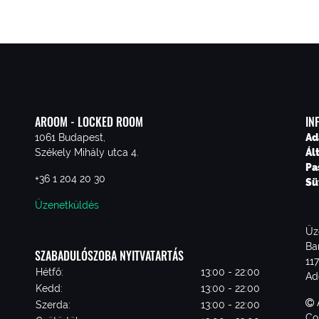
AROOM - LOCKED ROOM
IN
1061 Budapest,
Ad
Székely Mihály utca 4.
Ál
Pa
+36 1 204 20 30
Sü
Üzenetküldés
Üz
Ba
SZABADULÓSZOBA NYITVATARTÁS
11
Hétfő:
13:00 - 22:00
Ad
Kedd:
13:00 - 22:00
Szerda:
13:00 - 22:00
Co