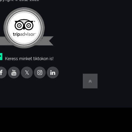
Keress minket tiktokon is!
𝕏