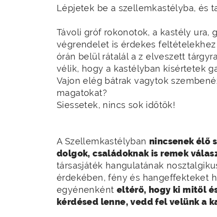
Lépjetek be a szellemkastélyba, és ta
Távoli gróf rokonotok, a kastély ura,
végrendelet is érdekes feltételekhez k
órán belül rátalál a z elveszett tárgy
vélik, hogy a kastélyban kísértetek 
Vajon elég bátrak vagytok szembenéz
magatokat?
Siessetek, nincs sok időtök!
A Szellemkastélyban
nincsenek élő 
dolgok, családoknak is remek válasz
társasjáték hangulatának nosztalgiku
érdekében, fény és hangeffekteket h
egyénenként
eltérő, hogy ki mitől 
kérdésed lenne, vedd fel velünk a k