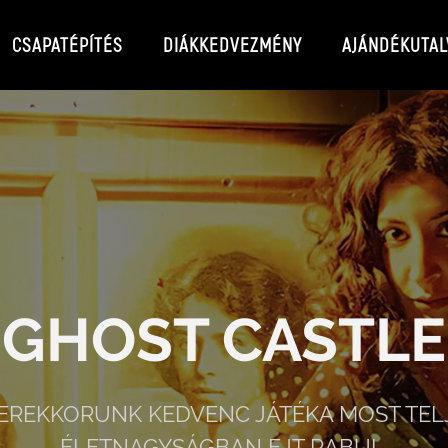
CSAPATÉPÍTÉS
DIÁKKEDVEZMÉNY
AJÁNDÉKUTAL
GHOST CASTLE
EREKKORUNK KEDVENC JÁTÉKA MOST TEL
ÉLETNAGYSÁGBAN EJT RABUL.