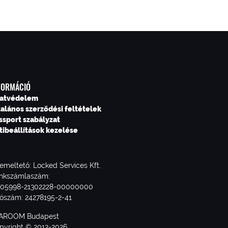
FORMÁCIÓ
atvédelem
talános szerződési feltételek
ssport szabályzat
tibeállítások kezelése
emeltető: Locked Services Kft.
nkszámlaszám:
705998-21302228-00000000
ószám: 24278195-2-41
AROOM Budapest
pyright © 2012-2026