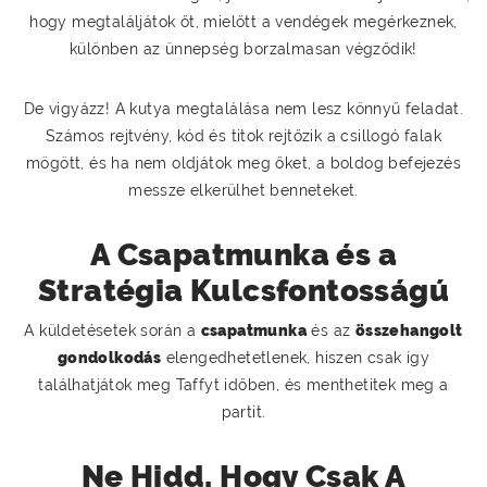
hogy megtaláljátok őt, mielőtt a vendégek megérkeznek,
különben az ünnepség borzalmasan végződik!
De vigyázz! A kutya megtalálása nem lesz könnyű feladat.
Számos rejtvény, kód és titok rejtőzik a csillogó falak
mögött, és ha nem oldjátok meg őket, a boldog befejezés
messze elkerülhet benneteket.
A Csapatmunka és a
Stratégia Kulcsfontosságú
A küldetésetek során a
csapatmunka
és az
összehangolt
gondolkodás
elengedhetetlenek, hiszen csak így
találhatjátok meg Taffyt időben, és menthetitek meg a
partit.
Ne Hidd, Hogy Csak A