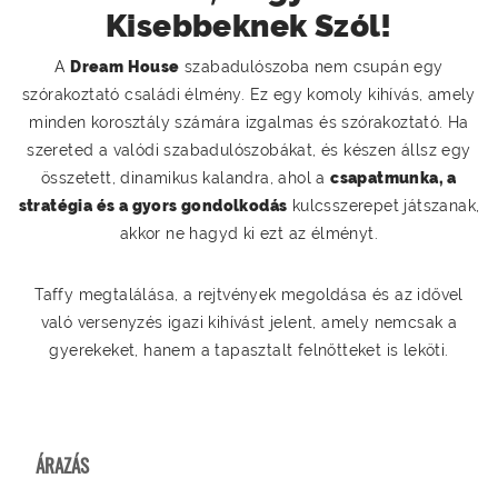
Kisebbeknek Szól!
A
Dream House
szabadulószoba nem csupán egy
szórakoztató családi élmény. Ez egy komoly kihívás, amely
minden korosztály számára izgalmas és szórakoztató. Ha
szereted a valódi szabadulószobákat, és készen állsz egy
összetett, dinamikus kalandra, ahol a
csapatmunka, a
stratégia és a gyors gondolkodás
kulcsszerepet játszanak,
akkor ne hagyd ki ezt az élményt.
Taffy megtalálása, a rejtvények megoldása és az idővel
való versenyzés igazi kihívást jelent, amely nemcsak a
gyerekeket, hanem a tapasztalt felnőtteket is leköti.
ÁRAZÁS