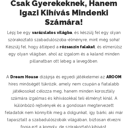
Csak Gyerekeknek, Hanem
Igazi Kihívás Mindenki
Számára!
Lépj be egy
varázslatos világba
, és készülj fel egy olyan
szórakoztató szabadulószoba-élményre, mint még soha!
Készülj fel, hogy átléped a
rózsaszín falakat
, és elmerülsz
egy olyan világban, ahol az izgalom és a kaland minden
pillanatban ott lebeg a levegőben.
A
Dream House
dizájnja és egyedi játékelemei az
AROOM
híres minőségét tükrözik, amely nem csupán a fiatalabb
játékosokat célozza meg, hanem minden korosztály
számára izgalmas és kihívásokkal teli élményt kínál. A
különböző rejtvények és a gondosan megtervezett
feladatok nem könnyítik meg a dolgunkat, így bárki, aki már
tapasztalt a szabadulószobák világában, biztosan élvezni
fogja ezt a komoly, de szórakoztató kihívást.