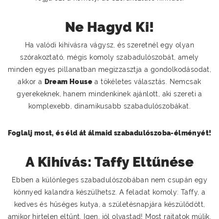
Ne Hagyd Ki!
Ha valódi kihívásra vágysz, és szeretnél egy olyan
szórakoztató, mégis komoly szabadulószobát, amely
minden egyes pillanatban megizzasztja a gondolkodásodat,
akkor a
Dream House
a tökéletes választás. Nemcsak
gyerekeknek, hanem mindenkinek ajánlott, aki szereti a
komplexebb, dinamikusabb szabadulószobákat.
Foglalj most, és éld át álmaid szabadulószoba-élményét!
A Kihívás: Taffy Eltűnése
Ebben a különleges szabadulószobában nem csupán egy
könnyed kalandra készülhetsz. A feladat komoly: Taffy, a
kedves és hűséges kutya, a születésnapjára készülődött,
amikor hirtelen eltűnt. Igen, jól olvastad! Most rajtatok múlik,