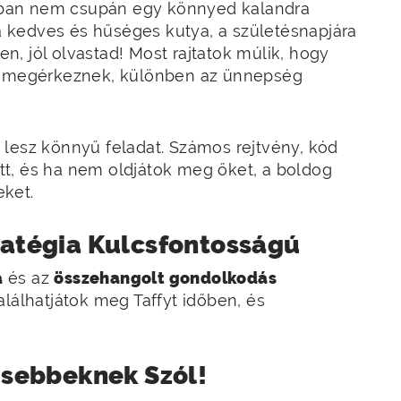
ban nem csupán egy könnyed kalandra
 a kedves és hűséges kutya, a születésnapjára
gen, jól olvastad! Most rajtatok múlik, hogy
ek megérkeznek, különben az ünnepség
 lesz könnyű feladat. Számos rejtvény, kód
gött, és ha nem oldjátok meg őket, a boldog
ket.
ratégia Kulcsfontosságú
a
és az
összehangolt gondolkodás
alálhatjátok meg Taffyt időben, és
isebbeknek Szól!