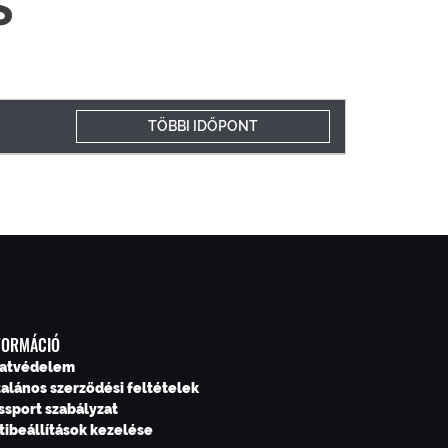
S
TÖBBI IDŐPONT
FORMÁCIÓ
atvédelem
talános szerződési feltételek
ssport szabályzat
tibeállítások kezelése