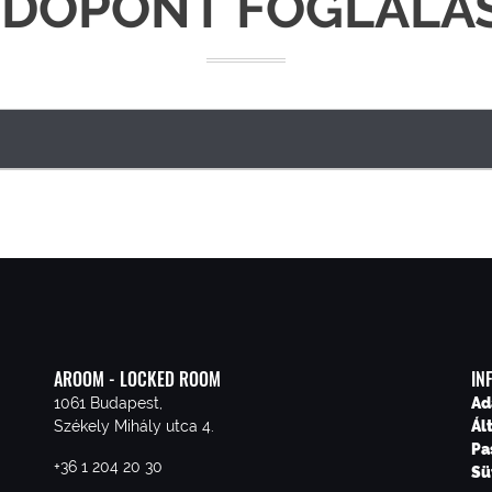
IDŐPONT FOGLALÁ
AROOM - LOCKED ROOM
IN
1061 Budapest,
Ad
Székely Mihály utca 4.
Ál
Pa
+36 1 204 20 30
Sü