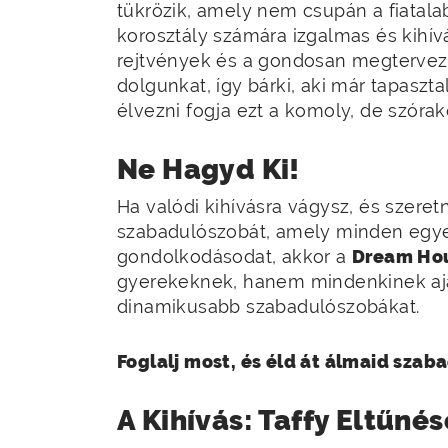
tükrözik, amely nem csupán a fiata
korosztály számára izgalmas és kihív
rejtvények és a gondosan megtervez
dolgunkat, így bárki, aki már tapaszt
élvezni fogja ezt a komoly, de szórako
Ne Hagyd Ki!
Ha valódi kihívásra vágysz, és szere
szabadulószobát, amely minden egyes
gondolkodásodat, akkor a
Dream Ho
gyerekeknek, hanem mindenkinek aján
dinamikusabb szabadulószobákat.
Foglalj most, és éld át álmaid sza
A Kihívás: Taffy Eltűnés