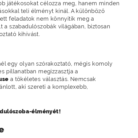
labb játékosokat célozza meg, hanem minden
ásokkal teli élményt kínál. A különböző
ett feladatok nem könnyítik meg a
alt a szabadulószobák világában, biztosan
ztató kihívást.
tnél egy olyan szórakoztató, mégis komoly
 pillanatban megizzasztja a
use
a tökéletes választás. Nemcsak
lott, aki szereti a komplexebb,
badulószoba-élményét!
e