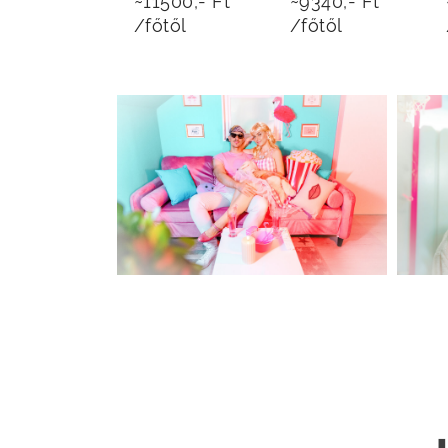
~11500,- Ft
~9340,- Ft
/főtől
/főtől