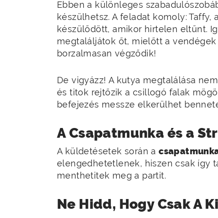
Ebben a különleges szabadulószobá
készülhetsz. A feladat komoly: Taffy,
készülődött, amikor hirtelen eltűnt. I
megtaláljátok őt, mielőtt a vendég
borzalmasan végződik!
De vigyázz! A kutya megtalálása nem
és titok rejtőzik a csillogó falak mö
befejezés messze elkerülhet bennete
A Csapatmunka és a St
A küldetésetek során a
csapatmunk
elengedhetetlenek, hiszen csak így t
menthetitek meg a partit.
Ne Hidd, Hogy Csak A K