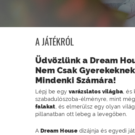
A JÁTÉKRÓL
Üdvözlünk a Dream Ho
Nem Csak Gyerekeknek,
Mindenki Számára!
Lépj be egy
varázslatos világba
, és
szabadulószoba-élményre, mint még s
falakat
, és elmerülsz egy olyan vilá
pillanatban ott lebeg a levegőben.
A
Dream House
dizájnja és egyedi j