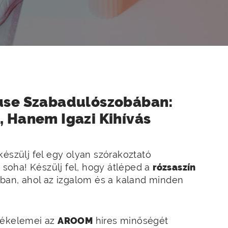
use Szabadulószobában:
 Hanem Igazi Kihívás
 készülj fel egy olyan szórakoztató
oha! Készülj fel, hogy átléped a
rózsaszín
gban, ahol az izgalom és a kaland minden
átékelemei az
AROOM
híres minőségét