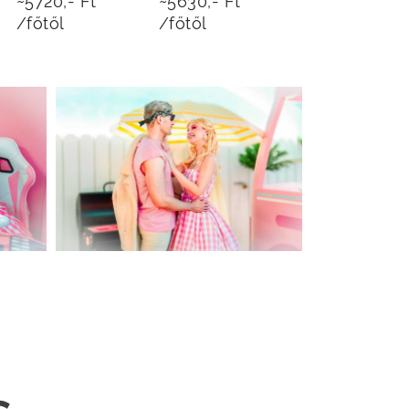
~5720,- Ft
~5630,- Ft
/főtől
/főtől