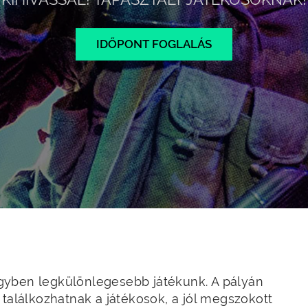
IDŐPONT FOGLALÁS
gyben legkülönlegesebb játékunk. A pályán
 találkozhatnak a játékosok, a jól megszokott