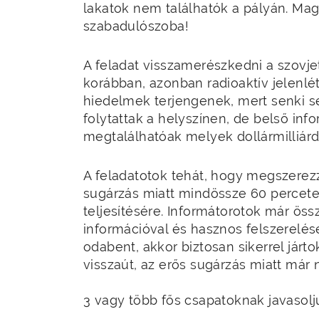
lakatok nem találhatók a pályán. Ma
szabadulószoba!
A feladat visszamerészkedni a szovjet
korábban, azonban radioaktív jelenlé
hiedelmek terjengenek, mert senki s
folytattak a helyszínen, de belső inf
megtalálhatóak melyek dollármilliár
A feladatotok tehát, hogy megszerez
sugárzás miatt mindössze 60 percete
teljesítésére. Informátorotok már össz
információval és hasznos felszerelé
odabent, akkor biztosan sikerrel jár
visszaút, az erős sugárzás miatt már 
3 vagy több fős csapatoknak javasolj