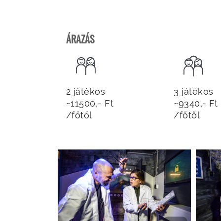
ÁRAZÁS
2 játékos
3 játékos
~11500,- Ft
~9340,- Ft
/főtől
/főtől