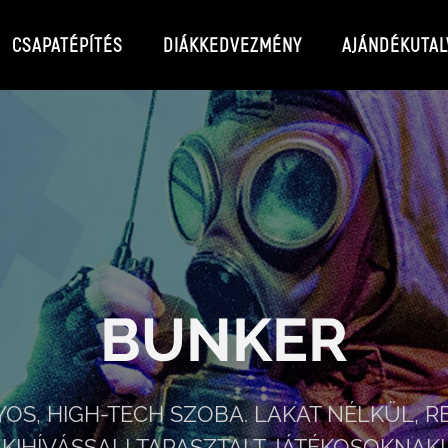
CSAPATÉPÍTÉS
DIÁKKEDVEZMÉNY
AJÁNDÉKUTAL
BUNKER
OS, HIGH-TECH SZOBA. LAKAT NÉLKÜL, 
KIHÍVÁSSAL! TAPASZTALT JÁTÉKOSOKNAK!