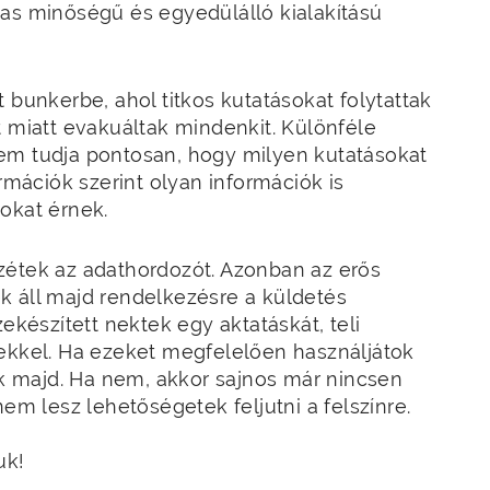
gas minőségű és egyedülálló kialakítású
 bunkerbe, ahol titkos kutatásokat folytattak
t miatt evakuáltak mindenkit. Különféle
em tudja pontosan, hogy milyen kutatásokat
ormációk szerint olyan információk is
dokat érnek.
zétek az adathordozót. Azonban az erős
k áll majd rendelkezésre a küldetés
ekészített nektek egy aktatáskát, teli
sekkel. Ha ezeket megfelelően használjátok
tok majd. Ha nem, akkor sajnos már nincsen
nem lesz lehetőségetek feljutni a felszínre.
uk!