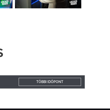
S
TÖBBI IDŐPONT