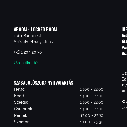
AROOM - LOCKED ROOM
IN
1061 Budapest,
Ad
Székely Mihály utca 4.
Ál
Pa
+36 1 204 20 30
Sü
Üzenetküldés
Üz
Ba
SZABADULÓSZOBA NYITVATARTÁS
11
Hétfő:
13:00 - 22:00
Ad
Kedd:
13:00 - 22:00
Szerda:
13:00 - 22:00
Co
Csütörtök:
13:00 - 22:00
Péntek:
13:00 - 23:30
Szombat:
10:00 - 23:30