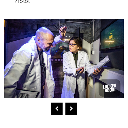
/főtől