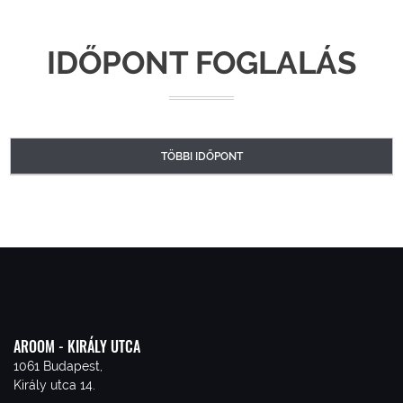
IDŐPONT FOGLALÁS
TÖBBI IDŐPONT
AROOM - KIRÁLY UTCA
1061 Budapest,
Király utca 14.