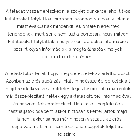
A feladat visszamerészkedni a szovjet bunkerbe, ahol titkos
kutatásokat folytattak korábban, azonban radioaktív jelenlét
miatt evakuáltak mindenkit. Különféle hiedelmek
terjengenek, mert senki sem tudja pontosan, hogy milyen
kutatásokat folytattak a helyszínen, de belső információk
szerint olyan információk is megtalálhatóak melyek
dollármilliárdokat érnek.
A feladatotok tehát, hogy megszerezzétek az adathordozót.
Azonban az erős sugárzás miatt mindössze 60 percetek áll
majd rendelkezésre a küldetés teljesítésére. Informátorotok
már összekészített nektek egy aktatáskát, teli információval
és hasznos felszerelésekkel. Ha ezeket megfelelően
használjátok odabent, akkor biztosan sikerrel jártok majd.
Ha nem, akkor sajnos már nincsen visszaút, az erős
sugárzás miatt már nem lesz lehetőségetek feljutni a
felszínre.