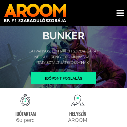
BUNKER
LÁTVÁNYOS, HIGH-TECH SZOBA. LAKAT
NÉLKÜL, RENGETEG KIHÍVÁSSAL!
TAPASZTALT JÁTÉKOSOKNAK!
IDŐPONT FOGLALÁS
IDŐTARTAM
HELYSZÍN
60 perc
AROOM
-